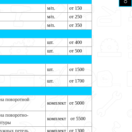
м/п.
от 150
м/п.
от 250
м/п.
от 350
шт.
от 400
шт.
от 500
шт.
от 1500
шт.
от 1700
ена поворотной
комплект
от 5000
ена поворотно-
комплект
от 5500
итуры
мужных петель
комплект
от 1300