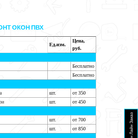
ОНТ ОКОН ПВХ
Цена,
Ед.изм.
руб.
Бесплатно
Бесплатно
а
шт.
от 350
ри
шт.
от 450
Он Лайн Заказ
шт.
от 700
шт.
от 850