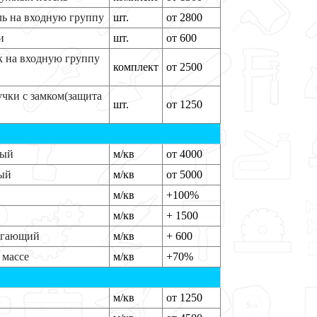
ль на входную группу
шт.
от 2800
и
шт.
от 600
ек на входную группу
комплект
от 2500
учки с замком(защита
шт.
от 1250
ный
м/кв
от 4000
ный
м/кв
от 5000
м/кв
+100%
м/кв
+ 1500
регающий
м/кв
+ 600
 массе
м/кв
+70%
м/кв
от 1250