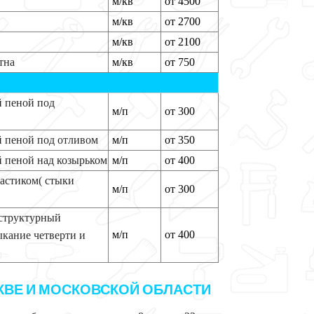
м/кв
от 4500
м/кв
от 2700
м/кв
от 2100
тна
м/кв
от 750
 пеной под
м/п
от 300
 пеной под отливом
м/п
от 350
 пеной над козырьком
м/п
от 400
астиком( стыки
м/п
от 300
-структурный
м/п
от 400
кание четверти и
СКВЕ И МОСКОВСКОЙ ОБЛАСТИ