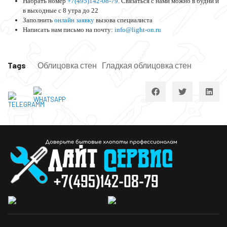
Набрать номер
+7(495)142-08-79
. Связаться с нами можно в будни и
в выходные с 8 утра до 22
Заполнить
онлайн заявку
вызова специалиста
Написать нам письмо на почту:
info@light-on.ru
Tags
Облицовка стен
Гладкая облицовка стен